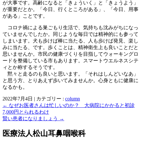
が大事です。高齢になると「きょういく」と「きょうよう」
が重要だとか。「今日、行くところがある」、「今日、用事
がある」ことです。
コロナ禍による巣ごもり生活で、気持ちも沈みがちになっ
ていませんでしたか。同じような毎日では精神的にも参って
しまいます。犬も歩けば棒に当たる、人も歩けば発見、楽し
みに当たる、です。歩くことは、精神衛生上も良いことだと
思いませんか。市民の健康づくりを目指してウォーキングロ
ードを整備している市もあります。スマートウエルネスシテ
ィとか称するそうです。
黙々と走るのも良いと思います。「それはしんどいなあ」
と思う方、とりあえず歩いてみませんか。心身ともに健康に
なるかも。
2022年7月4日
|
カテゴリー :
column
←
なぜお医者さんは忙しいのか？ 大病院にかかると初診
投
7,000円とられるわけ
稿
賢い患者になりましょう
→
ナ
医療法人松山耳鼻咽喉科
ビ