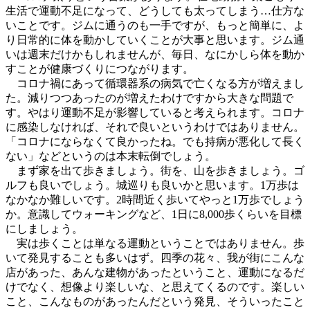
生活で運動不足になって、どうしても太ってしまう…仕方な
いことです。ジムに通うのも一手ですが、もっと簡単に、よ
り日常的に体を動かしていくことが大事と思います。ジム通
いは週末だけかもしれませんが、毎日、なにかしら体を動か
すことが健康づくりにつながります。
コロナ禍にあって循環器系の病気で亡くなる方が増えまし
た。減りつつあったのが増えたわけですから大きな問題で
す。やはり運動不足が影響していると考えられます。コロナ
に感染しなければ、それで良いというわけではありません。
「コロナにならなくて良かったね。でも持病が悪化して長く
ない」などというのは本末転倒でしょう。
まず家を出て歩きましょう。街を、山を歩きましょう。ゴ
ルフも良いでしょう。城巡りも良いかと思います。1万歩は
なかなか難しいです。2時間近く歩いてやっと1万歩でしょう
か。意識してウォーキングなど、1日に8,000歩くらいを目標
にしましょう。
実は歩くことは単なる運動ということではありません。歩
いて発見することも多いはず。四季の花々、我が街にこんな
店があった、あんな建物があったということ、運動になるだ
けでなく、想像より楽しいな、と思えてくるのです。楽しい
こと、こんなものがあったんだという発見、そういったこと