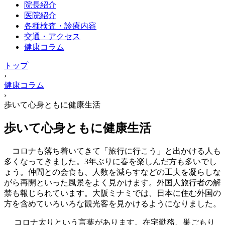
院長紹介
ン
医院紹介
テ
各種検査・診療内容
ン
交通・アクセス
ツ
健康コラム
へ
ス
トップ
キ
›
ッ
健康コラム
プ
›
歩いて心身ともに健康生活
歩いて心身ともに健康生活
コロナも落ち着いてきて「旅行に行こう」と出かける人も
多くなってきました。3年ぶりに春を楽しんだ方も多いでし
ょう。仲間との会食も、人数を減らすなどの工夫を凝らしな
がら再開といった風景をよく見かけます。外国人旅行者の解
禁も報じられています。大阪ミナミでは、日本に住む外国の
方を含めていろいろな観光客を見かけるようになりました。
コロナ太りという言葉があります。在宅勤務、巣ごもり